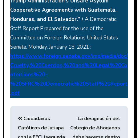
Trump Administration’s Unsafe Asylum
Cooperative Agreements with Guatemala,
Honduras, and El Salvador.” /
A Democratic
Staff Report Prepared for the use of the
Committee on Foreign Relations United States
Senate. Monday, January 18, 2021 :
https://www.foreign.senate.gov/imo/media/doc/
Cruelty,%20Coercion,%20and%20Legal%20Co
ntortions%20–
%20SFRC%20Democratic%20Staff%20Report
.pdf
Ciudadanos
La designación del
Católicos de Jutiapa
Colegio de Abogados
con la FECI (segunda
debe hacerse dentro