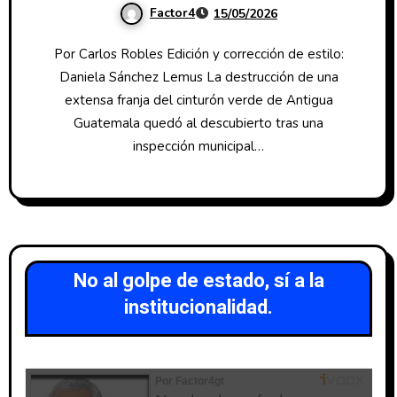
Factor4
15/05/2026
Antigua Guatemala
Por Carlos Robles Edición y corrección de estilo:
Daniela Sánchez Lemus La destrucción de una
extensa franja del cinturón verde de Antigua
Guatemala quedó al descubierto tras una
inspección municipal…
No al golpe de estado, sí a la
institucionalidad.