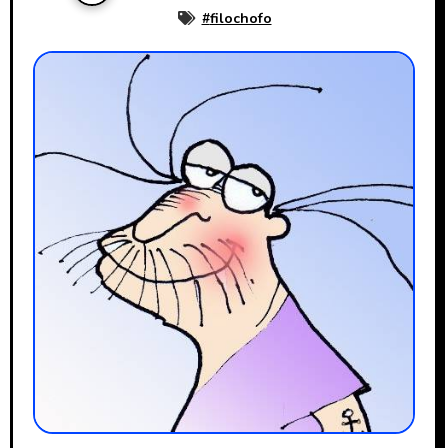
#
filochofo