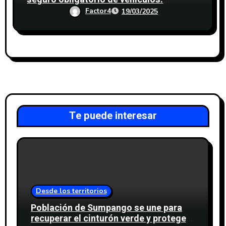
¿Quiénes están detrás?
Factor4
19/03/2025
Te puede interesar
Desde los territorios
Población de Sumpango se une para
recuperar el cinturón verde y proteger