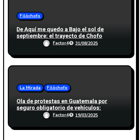
Filóchofo
De Aquí me quedo a Bajo el sol de
septiembre: el trayecto de Chofo
Espinosa
Factor4
31/08/2025
La Mirada
Filóchofo
Ola de protestas en Guatemala por
seguro obligatorio de vehículos:
¿Quiénes están detrás?
Factor4
19/03/2025