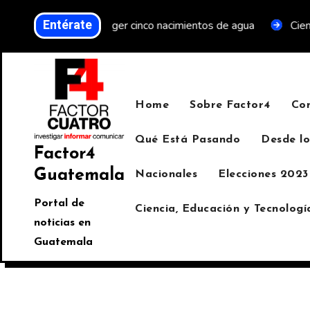
Entérate
proteger cinco nacimientos de agua
Cientos de personas tr
Home
Sobre Factor4
Co
Qué Está Pasando
Desde lo
Factor4
Guatemala
Nacionales
Elecciones 2023
Portal de
Ciencia, Educación y Tecnologí
noticias en
Guatemala