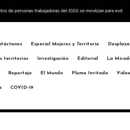
abajadoras del IGSS se movilizan para evitar descuento a favor de
ntáctanos
Especial Mujeres y Territorio
Desplaza
s territorios
Investigación
Editorial
La Mirad
Reportaje
El Mundo
Pluma Invitada
Video
a
COVID-19