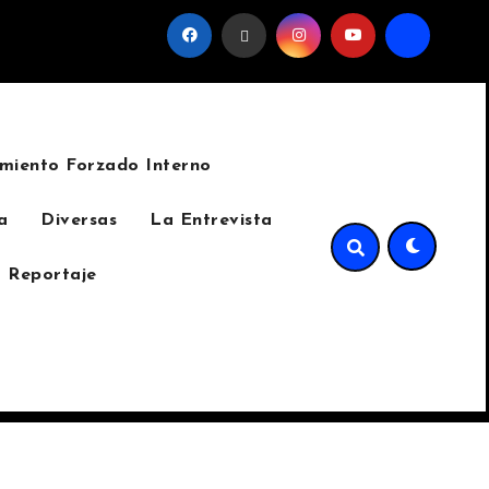
l sindicato
La invasión del cinturón verde de Sumpango 
miento Forzado Interno
a
Diversas
La Entrevista
 Reportaje