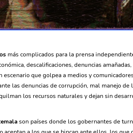
ños
más complicados para la prensa independiente
económica, descalificaciones, denuncias amañadas, 
un escenario que golpea a medios y comunicadores
te las denuncias de corrupción, mal manejo de lo
uilman los recursos naturales y dejan sin desarrol
temala
son países donde los gobernantes de turno
o aceptan a los que se hincan ante ellos, los que