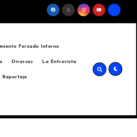
l sindicato
La invasión del cinturón verde de Sumpango 
miento Forzado Interno
a
Diversas
La Entrevista
 Reportaje