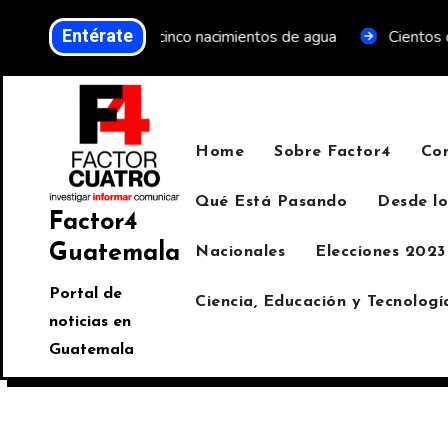
Entérate
proteger cinco nacimientos de agua
Cientos de personas tr
Home
Sobre Factor4
Co
Qué Está Pasando
Desde lo
Factor4
Guatemala
Nacionales
Elecciones 2023
Portal de
Ciencia, Educación y Tecnologí
noticias en
Guatemala