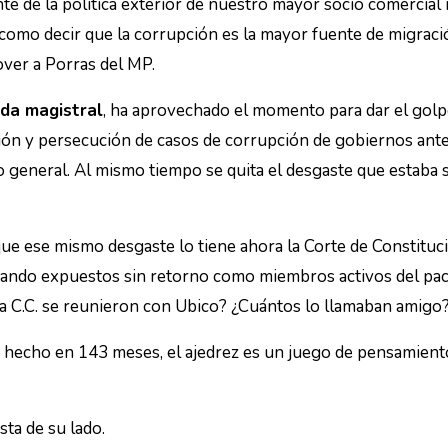
e de la política exterior de nuestro mayor socio comercial 
 como decir que la corrupción es la mayor fuente de migraci
over a Porras del MP.
ada magistral
, ha aprovechado el momento para dar el golpe
ión y persecución de casos de corrupción de gobiernos anter
general. Al mismo tiempo se quita el desgaste que estaba su
que ese mismo desgaste lo tiene ahora la Corte de Constitucio
edando expuestos sin retorno como miembros activos del pac
la C.C. se reunieron con Ubico? ¿Cuántos lo llamaban amigo
 hecho en 143 meses, el ajedrez es un juego de pensamiento,
sta de su lado.