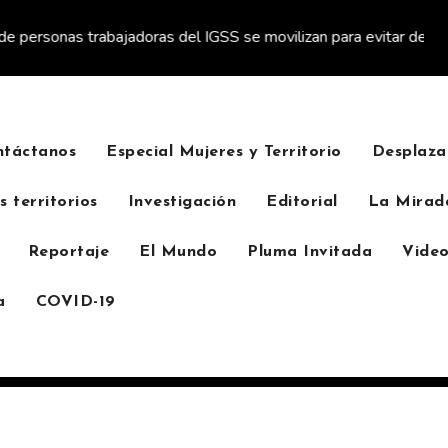
abajadoras del IGSS se movilizan para evitar descuento a favor de
ntáctanos
Especial Mujeres y Territorio
Desplaza
s territorios
Investigación
Editorial
La Mirad
Reportaje
El Mundo
Pluma Invitada
Video
a
COVID-19