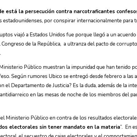
e está la persecución contra narcotraficantes confeso
 estadounidenses, por conspirar internacionalmente para tr
rruptos viajó a Estados Unidos fue porque llegó a un acuerdo
l Congreso de la República, a ultranza del pacto de corrup
.
l Ministerio Público muestran la impunidad que han tenido p
onfeso. Según rumores Ubico se entregó desde febrero a las 
n el Departamento de Justicia? Es la duda, además de la int
ntidiarreico en las mesas de noche de los miembros del pact
el Ministerio Público en contra de los resultados electorales
dos electorales sin tener mandato en la materia
”. En e
ectoral, el secuestro de cajas electorales y el comportamie