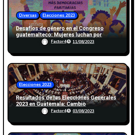
Diversas
Elecciones 2023
Desafíos de género en el Congreso
guatemalteco: Mujeres luchan por
mayor representación
Factor4
11/08/2023
Elecciones 2023
Resultados de las Elecciones Generales
2023 en Guatemala: Cambio
Significativo en el Congreso
Factor4
03/08/2023