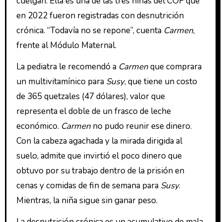
cuelgan. Ella es una de las tres niñas del COF que
en 2022 fueron registradas con desnutrición
crónica. “Todavía no se repone”, cuenta
Carmen
,
frente al Módulo Maternal.
La pediatra le recomendó a
Carmen
que comprara
un multivitamínico para
Susy
, que tiene un costo
de 365 quetzales (47 dólares), valor que
representa el doble de un frasco de leche
económico.
Carmen
no pudo reunir ese dinero.
Con la cabeza agachada y la mirada dirigida al
suelo, admite que invirtió el poco dinero que
obtuvo por su trabajo dentro de la prisión en
cenas y comidas de fin de semana para
Susy
.
Mientras, la niña sigue sin ganar peso.
La desnutrición crónica es un acumulativo de mala