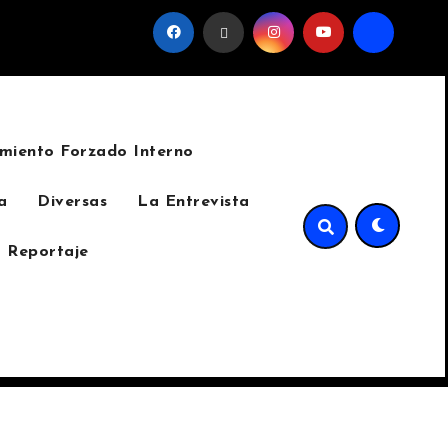
 favor del sindicato
La invasión del cinturón verde de S
miento Forzado Interno
a
Diversas
La Entrevista
 Reportaje