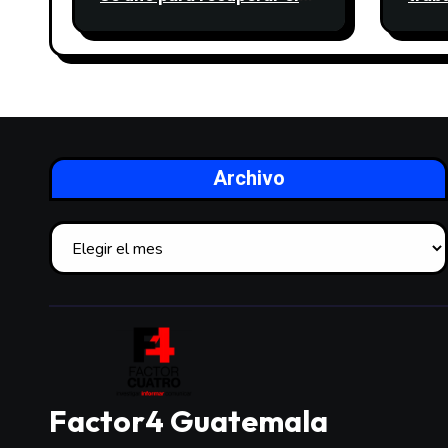
cinturón verde y proteger
movi
cinco nacimientos de
desc
agua
sind
Archivo
Factor4 Guatemala