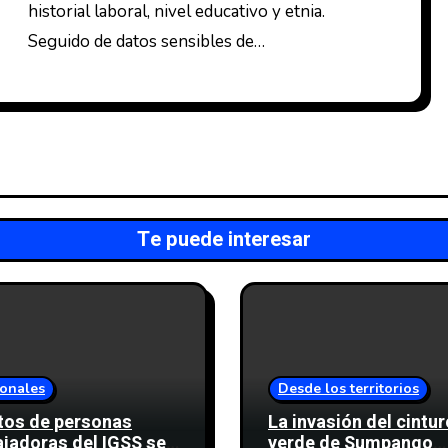
historial laboral, nivel educativo y etnia.
Seguido de datos sensibles de…
Te puede interesar
onales
Desde los territorios
tos de personas
La invasión del cintu
ajadoras del IGSS se
verde de Sumpango