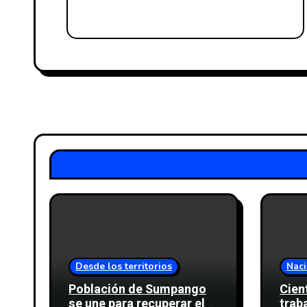
Desde los territorios
Naci
Población de Sumpango
Cien
se une para recuperar el
trab