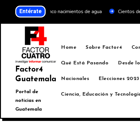
Entérate
verde y proteger cinco nacimientos de agua
Cientos de per
Home
Sobre Factor4
Co
Qué Está Pasando
Desde lo
Factor4
Guatemala
Nacionales
Elecciones 2023
Portal de
Ciencia, Educación y Tecnologí
noticias en
Guatemala