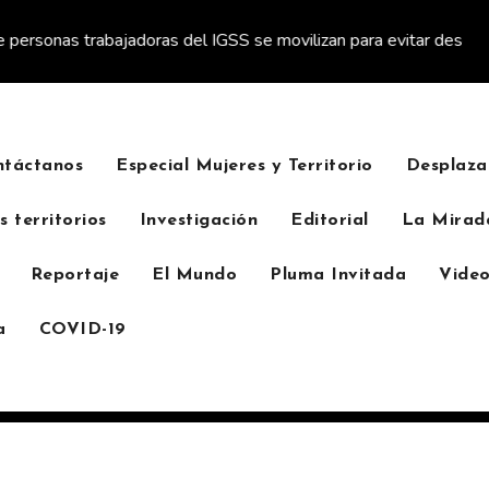
sonas trabajadoras del IGSS se movilizan para evitar descuento a
ntáctanos
Especial Mujeres y Territorio
Desplaza
s territorios
Investigación
Editorial
La Mirad
Reportaje
El Mundo
Pluma Invitada
Video
a
COVID-19