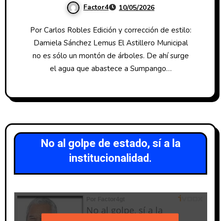
Factor4
10/05/2026
Sacatepéquez
Por Carlos Robles Edición y corrección de estilo:
Damiela Sánchez Lemus El Astillero Municipal
no es sólo un montón de árboles. De ahí surge
el agua que abastece a Sumpango…
No al golpe de estado, sí a la
institucionalidad.