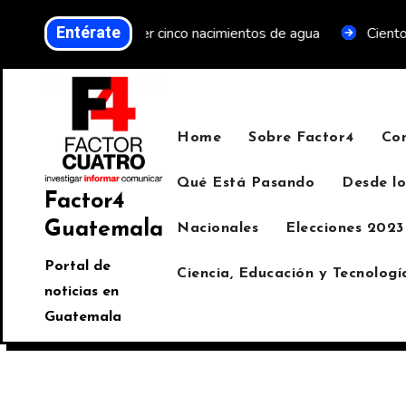
Entérate
verde y proteger cinco nacimientos de agua
Cientos de per
Home
Sobre Factor4
Co
Qué Está Pasando
Desde lo
Factor4
Guatemala
Nacionales
Elecciones 2023
Portal de
Ciencia, Educación y Tecnologí
noticias en
Guatemala