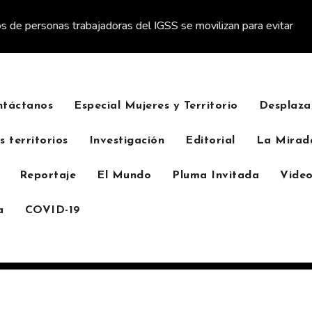
sonas trabajadoras del IGSS se movilizan para evitar descuento a
ntáctanos
Especial Mujeres y Territorio
Desplaza
s territorios
Investigación
Editorial
La Mirad
Reportaje
El Mundo
Pluma Invitada
Video
a
COVID-19