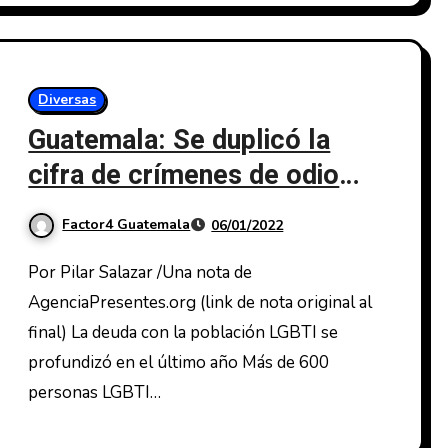
Diversas
Guatemala: Se duplicó la
cifra de crímenes de odio
durante el segundo
Factor4 Guatemala
06/01/2022
semestre de 2021
Por Pilar Salazar /Una nota de
AgenciaPresentes.org (link de nota original al
final) La deuda con la población LGBTI se
profundizó en el último año Más de 600
personas LGBTI…