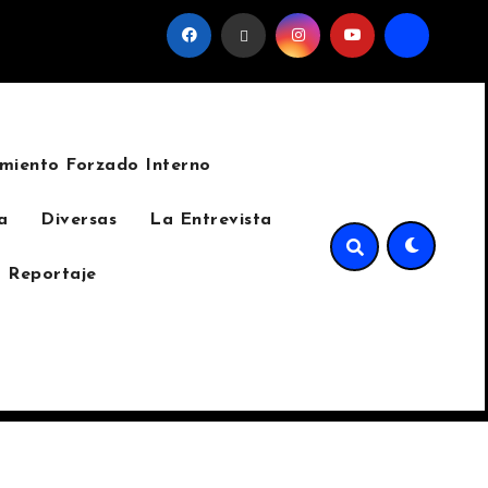
 favor del sindicato
La invasión del cinturón verde de S
miento Forzado Interno
a
Diversas
La Entrevista
 Reportaje