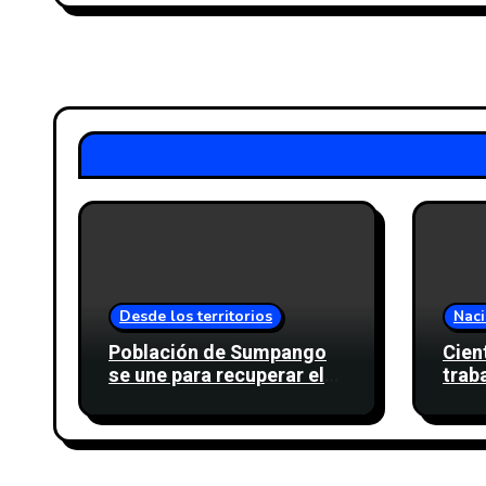
Desde los territorios
Naci
Población de Sumpango
Cien
se une para recuperar el
trab
cinturón verde y proteger
movi
cinco nacimientos de
desc
agua
sind