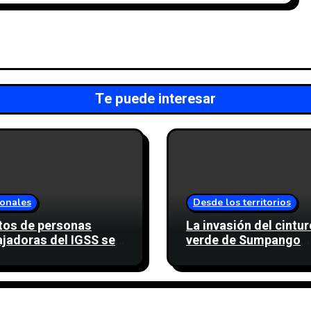
Te puede interesar
onales
Desde los territorios
tos de personas
La invasión del cintu
ajadoras del IGSS se
verde de Sumpango
lizan para evitar
compromete una fue
uento a favor del
de agua para miles d
icato
personas