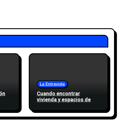
La Entrevista
rón
Cuando encontrar
vivienda y espacios de
nte
trabajo también es una
e
cuestión de confianza