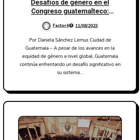
Desafíos de género en el
Congreso guatemalteco:
Mujeres luchan por mayor
Factor4
11/08/2023
representación
Por Daniela Sánchez Lemus Ciudad de
Guatemala – A pesar de los avances en la
equidad de género a nivel global, Guatemala
continúa enfrentando un desafío significativo en
su sistema…