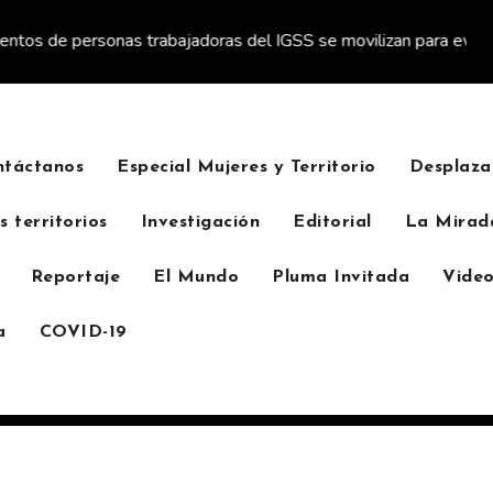
sonas trabajadoras del IGSS se movilizan para evitar descuento a 
ntáctanos
Especial Mujeres y Territorio
Desplaza
s territorios
Investigación
Editorial
La Mirad
Reportaje
El Mundo
Pluma Invitada
Video
a
COVID-19