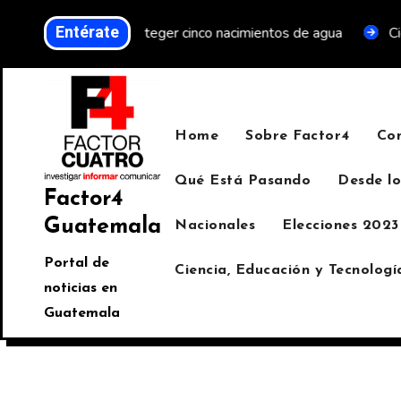
Entérate
erde y proteger cinco nacimientos de agua
Cientos de per
Home
Sobre Factor4
Co
Qué Está Pasando
Desde lo
Factor4
Guatemala
Nacionales
Elecciones 2023
Portal de
Ciencia, Educación y Tecnologí
noticias en
Guatemala