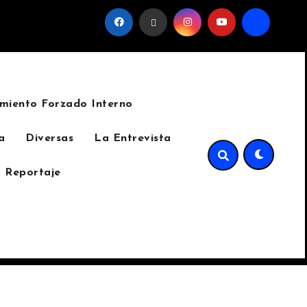
favor del sindicato
La invasión del cinturón verde de Su
miento Forzado Interno
a
Diversas
La Entrevista
 Reportaje