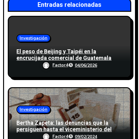
Entradas relacionadas
Investigación
El peso de Beijing y Taipéi en la
encrucijada comercial de Guatemala
Factor4
04/06/2026
Investigación
Bertha Zapeta: las denuncias que la
persiguen hasta el viceministerio del
MIDES
Factor4
09/02/2024