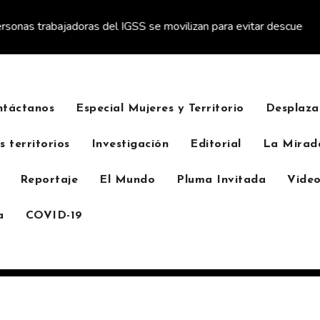
rabajadoras del IGSS se movilizan para evitar descuento a favor 
ntáctanos
Especial Mujeres y Territorio
Desplaza
s territorios
Investigación
Editorial
La Mirad
Reportaje
El Mundo
Pluma Invitada
Video
a
COVID-19