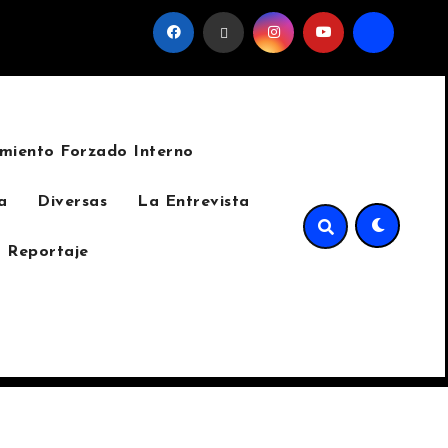
del sindicato
La invasión del cinturón verde de Sumpang
miento Forzado Interno
a
Diversas
La Entrevista
 Reportaje