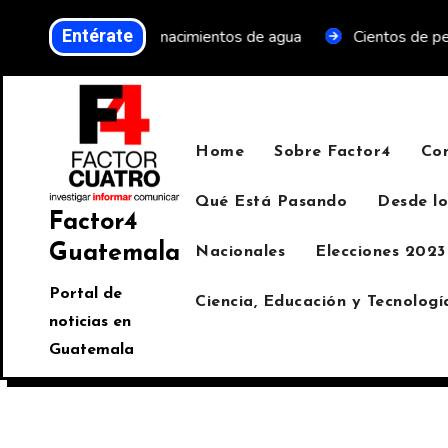
Entérate
 proteger cinco nacimientos de agua
Cientos de personas t
Home
Sobre Factor4
Co
Qué Está Pasando
Desde lo
Factor4
Guatemala
Nacionales
Elecciones 2023
Portal de
Ciencia, Educación y Tecnologí
noticias en
Guatemala