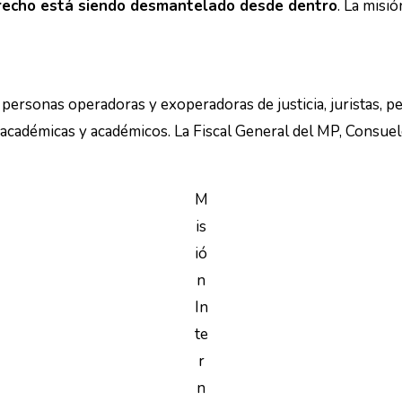
recho está siendo desmantelado desde dentro
. La misi
 a personas operadoras y exoperadoras de justicia, juristas, 
, académicas y académicos. La Fiscal General del MP, Consuelo
M
is
ió
n
In
te
r
n