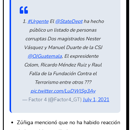
1.
#Urgente
El
@StateDept
ha hecho
público un listado de personas
corruptas Dos magistrados Nester
Vásquez y Manuel Duarte de la CSJ
@OJGuatemala
, El expresidente
Colom, Ricardo Méndez Ruiz y Raul
Falla de la Fundación Contra el
Terrorismo entre otros ???
pic.twitter.com/LuDWlSg3Ay
— Factor 4 (@Factor4_GT)
July 1, 2021
Zúñiga mencionó que no ha habido reacción