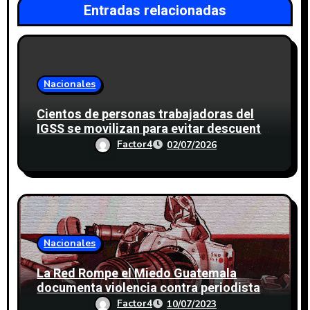
Entradas relacionadas
Nacionales
Cientos de personas trabajadoras del
IGSS se movilizan para evitar descuento
a favor del sindicato
Factor4
02/07/2026
Nacionales
La Red Rompe el Miedo Guatemala
documenta violencia contra periodistas
durante el proceso electoral
Factor4
10/07/2023