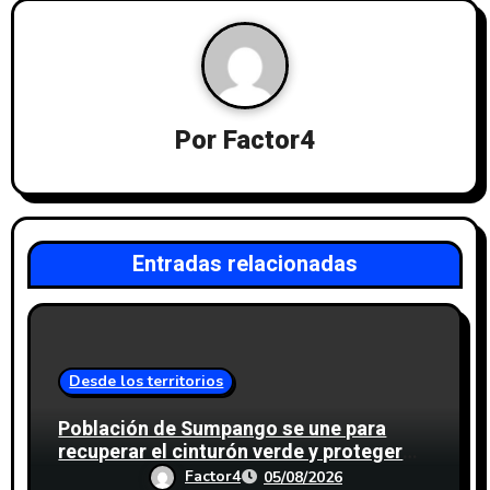
Por
Factor4
Entradas relacionadas
Desde los territorios
Población de Sumpango se une para
recuperar el cinturón verde y proteger
cinco nacimientos de agua
Factor4
05/08/2026