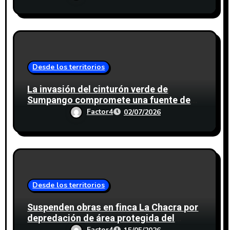
Desde los territorios
La invasión del cinturón verde de
Sumpango compromete una fuente de
agua para miles de personas
Factor4
02/07/2026
Desde los territorios
Suspenden obras en finca La Chacra por
depredación de área protegida del
cinturón verde en Antigua Guatemala
Factor4