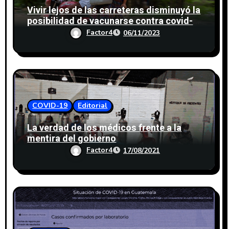
Vivir lejos de las carreteras disminuyó la
posibilidad de vacunarse contra covid-
19
Factor4
06/11/2023
COVID-19
Editorial
La verdad de los médicos frente a la
mentira del gobierno
Factor4
17/08/2021