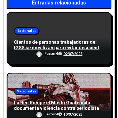
Entradas relacionadas
Nacionales
Cientos de personas trabajadoras del
IGSS se movilizan para evitar descuento
a favor del sindicato
Factor4
02/07/2026
Nacionales
La Red Rompe el Miedo Guatemala
documenta violencia contra periodistas
durante el proceso electoral
Factor4
10/07/2023