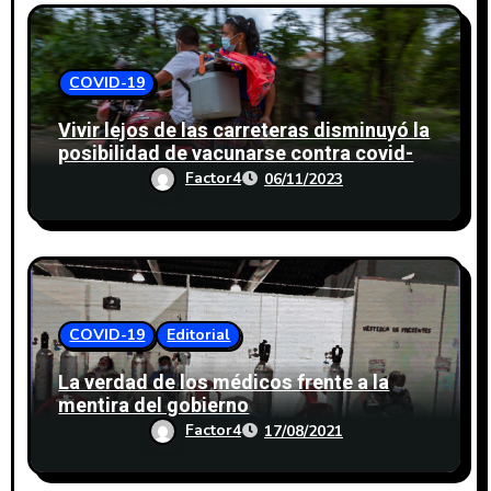
COVID-19
Vivir lejos de las carreteras disminuyó la
posibilidad de vacunarse contra covid-
19
Factor4
06/11/2023
COVID-19
Editorial
La verdad de los médicos frente a la
mentira del gobierno
Factor4
17/08/2021