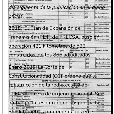
día siguiente de la publicación en el diario
oficial
”
2018:
El Plan de Expansión de
Transmisión (PET) de TRECSA, puso en
operación 421 kilómetros de 522
construidos, de los 866 adjudicados.
Enero 2019:
La Corte de
Constitucionalidad (CC), ordenó que la
construcción de la red electrica de
TRECSA no era de urgencia nacional. Sin
embargo, la resolución no suspendía los
866 kilómetros implementados en el