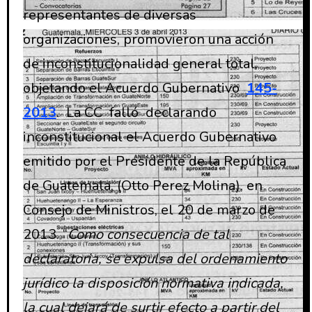
representantes de diversas
organizaciones, promovieron una acción
de inconstitucionalidad general total,
objetando el Acuerdo Gubernativo
145-
2013
. La CC falló declarando
inconstitucional el Acuerdo Gubernativo
emitido por el Presidente de la República
de Guatemala, (Otto Perez Molina), en
Consejo de Ministros, el 20 de marzo de
2013. “
Como consecuencia de tal
declaratoria, se expulsa del ordenamiento
jurídico la disposición normativa indicada,
la cual dejará de surtir efecto a partir del