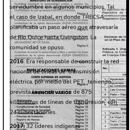
servidumbre en algunos municipios. Tal
el caso de Izabal
,
en donde TRECSA
planificaba un paso aéreo que atravesaría
de Río Dulce hasta Livingston. La
comunidad se opuso.
2016
: Era responsable de construir la red
nacional de líneas de transmisión
eléctrica, por medio del PET, teniendo
prevista la construcción de 875
kilómetros de líneas de transmisión con
24 subestaciones.
2017:
32 lideres indígenas