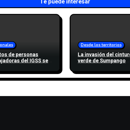
Te puede interesar
onales
Desde los territorios
tos de personas
La invasión del cintu
ajadoras del IGSS se
verde de Sumpango
lizan para evitar
compromete una fue
uento a favor del
de agua para miles d
icato
personas