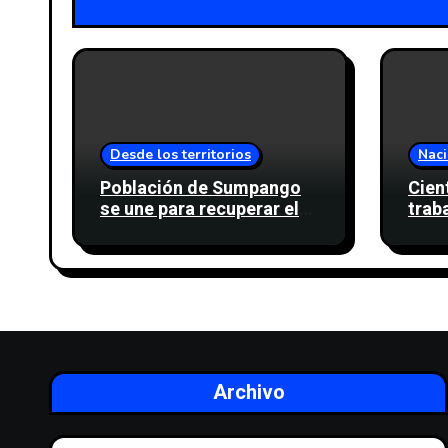
Desde los territorios
Naci
Población de Sumpango
Cien
se une para recuperar el
trab
cinturón verde y proteger
movi
cinco nacimientos de
desc
agua
sind
Archivo