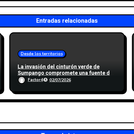
Entradas relacionadas
Desde los territorios
La invasión del cinturón verde de
Sumpango compromete una fuente de
agua para miles de personas
Factor4
02/07/2026