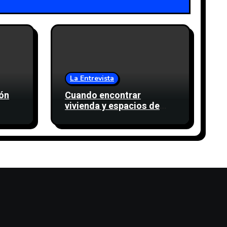
La Entrevista
rón
Cuando encontrar
vivienda y espacios de
nte
trabajo también es una
e
cuestión de confianza