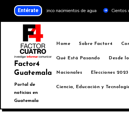
Entérate
 proteger cinco nacimientos de agua
Cientos de personas t
Home
Sobre Factor4
Co
Qué Está Pasando
Desde lo
Factor4
Guatemala
Nacionales
Elecciones 2023
Portal de
Ciencia, Educación y Tecnologí
noticias en
Guatemala