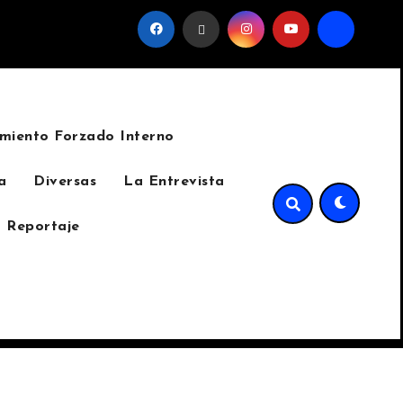
el sindicato
La invasión del cinturón verde de Sumpango
miento Forzado Interno
a
Diversas
La Entrevista
 Reportaje