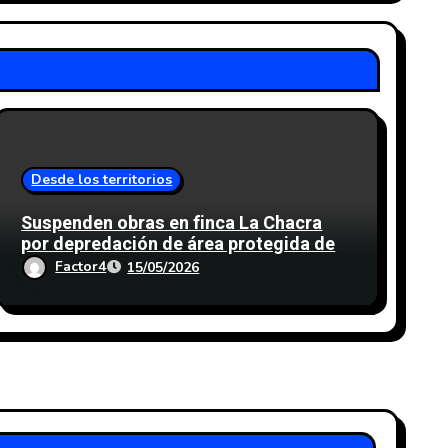
Desde los territorios
Suspenden obras en finca La Chacra
por depredación de área protegida del
cinturón verde en Antigua Guatemala
Factor4
15/05/2026