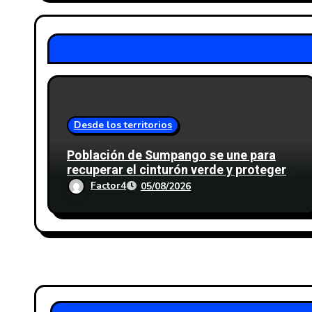
Desde los territorios
Población de Sumpango se une para
recuperar el cinturón verde y proteger
cinco nacimientos de agua
Factor4
05/08/2026