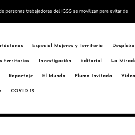
rabajadoras del IGSS se movilizan para evitar descuento a favor d
ntáctanos
Especial Mujeres y Territorio
Desplaza
s territorios
Investigación
Editorial
La Mirad
Reportaje
El Mundo
Pluma Invitada
Video
a
COVID-19