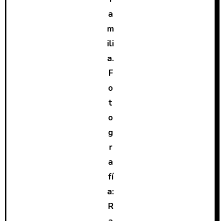
a
m
ili
a.
F
o
t
o
g
r
a
fí
a:
R